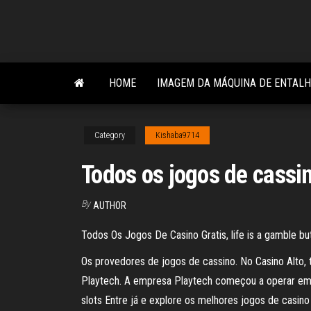
Skip
to
the
content
HOME
IMAGEM DA MÁQUINA DE ENTALH
Category
Kishaba9714
Todos os jogos de cassin
By
AUTHOR
Todos Os Jogos De Casino Gratis, life is a gamble but
Os provedores de jogos de cassino. No Casino Alto,
Playtech. A empresa Playtech começou a operar em
slots Entre já e explore os melhores jogos de casino 