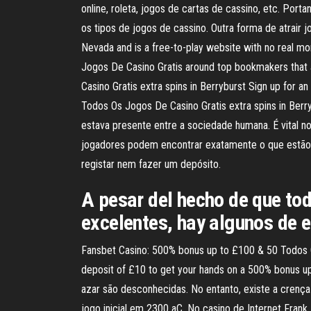
online, roleta, jogos de cartas de cassino, etc. Por
os tipos de jogos de cassino. Outra forma de atrair j
Nevada and is a free-to-play website with no real m
Jogos De Casino Gratis around top bookmakers that 
Casino Gratis extra spins in Berryburst Sign up for
Todos Os Jogos De Casino Gratis extra spins in Berr
estava presente entre a sociedade humana. É vital no
jogadores podem encontrar exatamente o que estão à 
registar nem fazer um depósito.
A pesar del hecho de que to
excelentes, hay algunos de 
Fansbet Casino: 500% bonus up to £100 & 50 Todos O
deposit of £10 to get your hands on a 500% bonus up
azar são desconhecidas. No entanto, existe a crença
jogo inicial em 2300 aC. No casino de Internet Frank