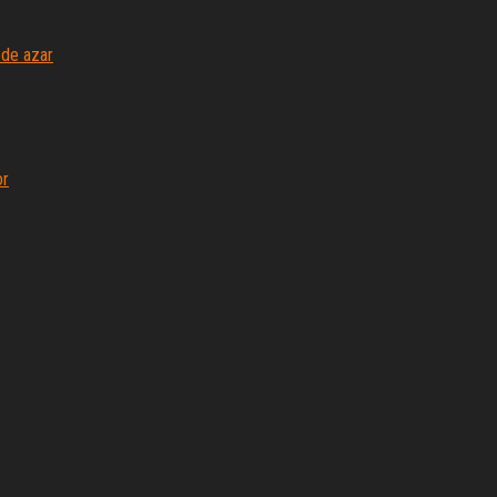
de azar
or