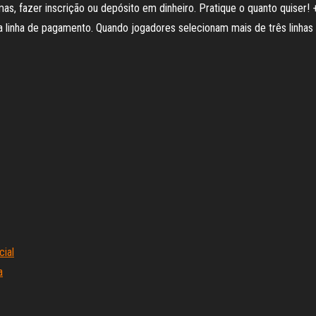
as, fazer inscrição ou depósito em dinheiro. Pratique o quanto quiser!
 linha de pagamento. Quando jogadores selecionam mais de três linhas 
cial
a