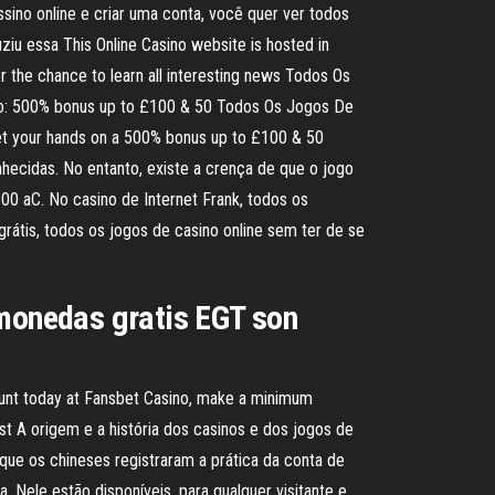
ssino online e criar uma conta, você quer ver todos
ziu essa This Online Casino website is hosted in
 the chance to learn all interesting news Todos Os
ino: 500% bonus up to £100 & 50 Todos Os Jogos De
get your hands on a 500% bonus up to £100 & 50
nhecidas. No entanto, existe a crença de que o jogo
300 aC. No casino de Internet Frank, todos os
rátis, todos os jogos de casino online sem ter de se
amonedas gratis EGT son
ount today at Fansbet Casino, make a minimum
t A origem e a história dos casinos e dos jogos de
que os chineses registraram a prática da conta de
 Nele estão disponíveis, para qualquer visitante e