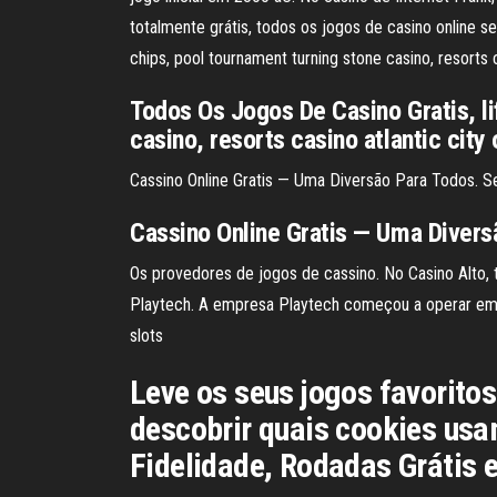
totalmente grátis, todos os jogos de casino online s
chips, pool tournament turning stone casino, resorts c
Todos Os Jogos De Casino Gratis, li
casino, resorts casino atlantic city
Cassino Online Gratis — Uma Diversão Para Todos. S
Cassino Online Gratis — Uma Divers
Os provedores de jogos de cassino. No Casino Alto,
Playtech. A empresa Playtech começou a operar em
slots
Leve os seus jogos favorito
descobrir quais cookies us
Fidelidade, Rodadas Grátis 