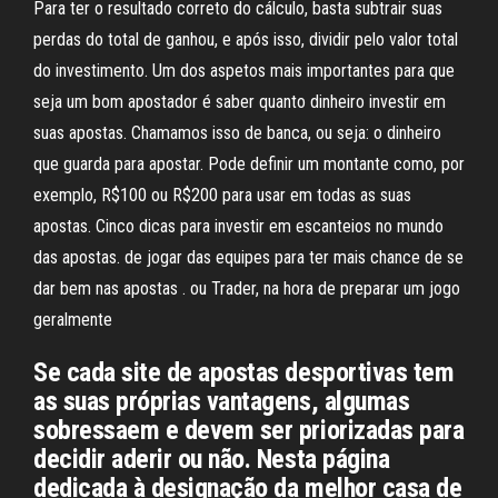
Para ter o resultado correto do cálculo, basta subtrair suas
perdas do total de ganhou, e após isso, dividir pelo valor total
do investimento. Um dos aspetos mais importantes para que
seja um bom apostador é saber quanto dinheiro investir em
suas apostas. Chamamos isso de banca, ou seja: o dinheiro
que guarda para apostar. Pode definir um montante como, por
exemplo, R$100 ou R$200 para usar em todas as suas
apostas. Cinco dicas para investir em escanteios no mundo
das apostas. de jogar das equipes para ter mais chance de se
dar bem nas apostas . ou Trader, na hora de preparar um jogo
geralmente
Se cada site de apostas desportivas tem
as suas próprias vantagens, algumas
sobressaem e devem ser priorizadas para
decidir aderir ou não. Nesta página
dedicada à designação da melhor casa de