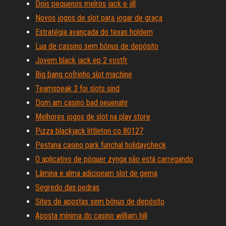
Dois pequenos melros jack e jill
Novos jogos de slot para jogar de graça
Estratégia avançada do texas holdem
Lua de cassino sem bônus de depósito
Jovem black jack ep 2 vostfr
Big bang cofrinho slot machine
Teamspeak 3 foi slots sind
Dom am casino bad neuenahr
Melhores jogos de slot na play store
Pizza blackjack littleton co 80127
Pestana casino park funchal holidaycheck
O aplicativo de pôquer zynga não está carregando
Lâmina e alma adicionam slot de gema
Segredo das pedras
Sites de apostas sem bônus de depósito
Aposta mínima do casino william hill