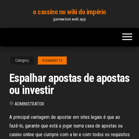
Skip
o cassino no wiki do império
to
gamewsxm.web.app
the
content
Category
Kishaba9714
Espalhar apostas de apostas
ou investir
By
ADMINISTRATOR
A principal vantagem de apostar em sites legais é que ao
fazê-lo, garante que está a jogar numa casa de apostas ou
casino online que cumpre com a lei e com todos os requisitos