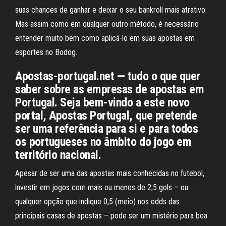
suas chances de ganhar e deixar o seu bankroll mais atrativo.
Mas assim como em qualquer outro método, é necessário
entender muito bem como aplicá-lo em suas apostas em
esportes no Bodog.
Apostas-portugal.net — tudo o que quer
saber sobre as empresas de apostas em
Portugal. Seja bem-vindo a este novo
portal, Apostas Portugal, que pretende
ser uma referência para si e para todos
os portugueses no âmbito do jogo em
território nacional.
Apesar de ser uma das apostas mais conhecidas no futebol,
investir em jogos com mais ou menos de 2,5 gols – ou
qualquer opção que indique 0,5 (meio) nos odds das
principais casas de apostas – pode ser um mistério para boa