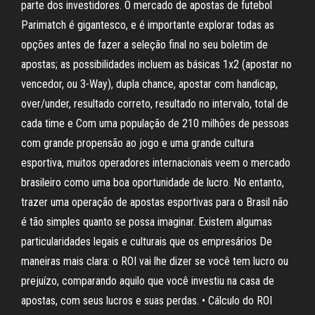
parte dos investidores. O mercado de apostas de futebol
Parimatch é gigantesco, e é importante explorar todas as
opções antes de fazer a seleção final no seu boletim de
apostas; as possibilidades incluem as básicas 1x2 (apostar no
vencedor, ou 3-Way), dupla chance, apostar com handicap,
over/under, resultado correto, resultado no intervalo, total de
cada time e Com uma população de 210 milhões de pessoas
com grande propensão ao jogo e uma grande cultura
esportiva, muitos operadores internacionais veem o mercado
brasileiro como uma boa oportunidade de lucro. No entanto,
trazer uma operação de apostas esportivas para o Brasil não
é tão simples quanto se possa imaginar. Existem algumas
particularidades legais e culturais que os empresários De
maneiras mais clara: o ROI vai lhe dizer se você tem lucro ou
prejuízo, comparando aquilo que você investiu na casa de
apostas, com seus lucros e suas perdas. • Cálculo do ROI